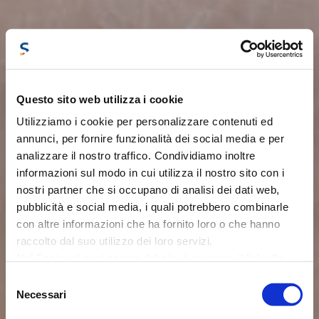
Questo sito web utilizza i cookie
Utilizziamo i cookie per personalizzare contenuti ed
annunci, per fornire funzionalità dei social media e per
analizzare il nostro traffico. Condividiamo inoltre
informazioni sul modo in cui utilizza il nostro sito con i
nostri partner che si occupano di analisi dei dati web,
pubblicità e social media, i quali potrebbero combinarle
con altre informazioni che ha fornito loro o che hanno
raccolto dal suo utilizzo dei loro servizi.
Nel Footer di ogni pagina del sito è presente il link alla
About
nostra
Cookie Policy
ove puoi avere maggiori
Selezione
informazioni e modificare le tue scelte. Potrai verificare e
Necessari
del
Portfolio
modificare i tuoi consensi cliccando sul simbolo della
consenso