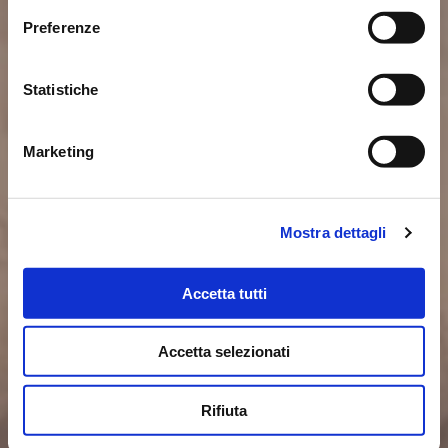
graffetta presente in ogni pagina.
Preferenze
Magazine
Contact us
Statistiche
Marketing
Mostra dettagli
Accetta tutti
Accetta selezionati
Rifiuta