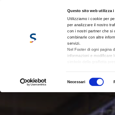
Questo sito web utilizza i
Utilizziamo i cookie per pe
per analizzare il nostro tra
con i nostri partner che si
combinarle con altre inform
servizi.
Nel Footer di ogni pagina de
informazioni e modificare l
simbolo della graffetta pre
Selezione
Necessari
del
consenso