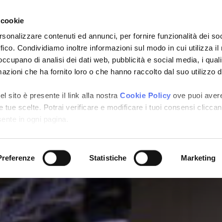
 cookie
Portfolio
/
Stand
/
Design with Nature | Salone del Mobile
rsonalizzare contenuti ed annunci, per fornire funzionalità dei so
ffico. Condividiamo inoltre informazioni sul modo in cui utilizza il 
 occupano di analisi dei dati web, pubblicità e social media, i qual
azioni che ha fornito loro o che hanno raccolto dal suo utilizzo d
l sito è presente il link alla nostra
Cookie Policy
ove puoi aver
e tue scelte. Potrai verificare e modificare i tuoi consensi clicca
sente in ogni pagina.
Preferenze
Statistiche
Marketing