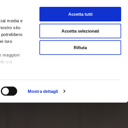
Accetta tutti
cial media e
nostro sito
Accetta selezionati
i potrebbero
ei loro
Rifiuta
e maggiori
ndo sul
Mostra dettagli