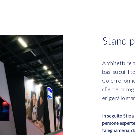
Stand p
Architetture a
basi su cui il 
Colori e forme
cliente, accog
erigerà lo sta
In seguito Stipa
persone esperte 
falegnameria, da