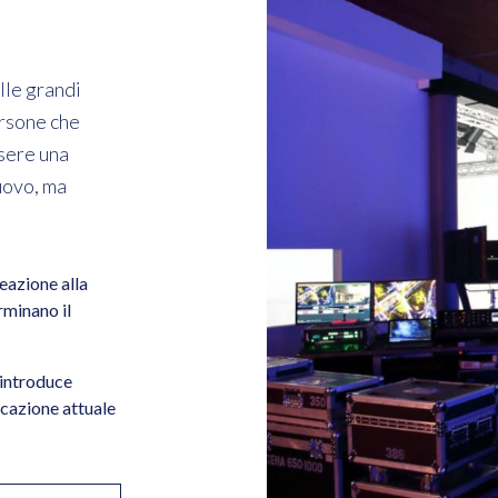
lle grandi
ersone che
sere una
uovo, ma
deazione alla
rminano il
 introduce
icazione attuale