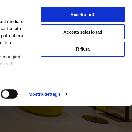
Accetta tutti
cial media e
nostro sito
Accetta selezionati
i potrebbero
ei loro
Rifiuta
e maggiori
ndo sul
Mostra dettagli