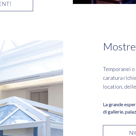
ENT!
Mostre
Temporanei o p
caratura richi
location, dell
La grande esperi
di gallerie, pala
NI