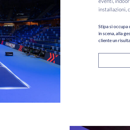
eventi, indoo
e
installazioni,
ci
Stipa si occupa 
in scena, alla ge
cliente un risul