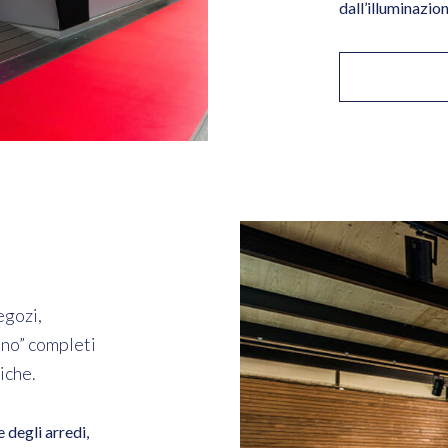
dall’illuminazio
egozi,
ano” completi
iche.
 degli arredi,