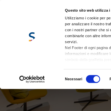
Questo sito web utilizza i
Utilizziamo i cookie per pe
per analizzare il nostro tra
con i nostri partner che si
combinarle con altre inform
servizi.
Servizi
Nel Footer di ogni pagina de
informazioni e modificare l
simbolo della graffetta pre
Supportiamo i nostri clienti per comunicarsi al
allestimenti.
Selezione
Necessari
Siamo felici di rappresentarli.
del
consenso