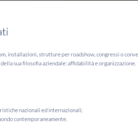
ti
oom, installazioni, strutture per roadshow, congressi o conv
della sua filosofia aziendale: affidabilità e organizzazione.
ristiche nazionali ed internazionali;
nel mondo contemporaneamente.