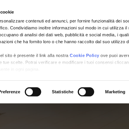
 cookie
About
/
Servizi
rsonalizzare contenuti ed annunci, per fornire funzionalità dei so
ffico. Condividiamo inoltre informazioni sul modo in cui utilizza il 
 occupano di analisi dei dati web, pubblicità e social media, i qual
azioni che ha fornito loro o che hanno raccolto dal suo utilizzo d
l sito è presente il link alla nostra
Cookie Policy
ove puoi aver
e tue scelte. Potrai verificare e modificare i tuoi consensi clicca
sente in ogni pagina.
 meglio attraverso i nostri
Preferenze
Statistiche
Marketing