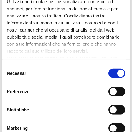
Utilizziamo i cookie per personalizzare contenuti ed
annunci, per fornire funzionalità dei social media e per
analizzare il nostro traffico. Condividiamo inoltre
informazioni sul modo in cui utilizza il nostro sito con i
nostri partner che si occupano di analisi dei dati web,
pubblicità e social media, i quali potrebbero combinarle
con altre informazioni che ha fornito loro o che hanno
raccolto dal suo utilizzo dei loro servizi.
Nel Footer di ogni pagina del sito è presente il link alla
About
nostra
Cookie Policy
ove puoi avere maggiori
Selezione
informazioni e modificare le tue scelte. Potrai verificare e
Necessari
del
Portfolio
modificare i tuoi consensi cliccando sul simbolo della
consenso
graffetta presente in ogni pagina.
Politica integrata Qualità,
Preferenze
Magazine
Ambiente, Sicurezza sul lavoro e
Sostenibilità
Contattaci
Statistiche
Stipa S.p.A. considera priorità e parti integranti della gestione
Marketing