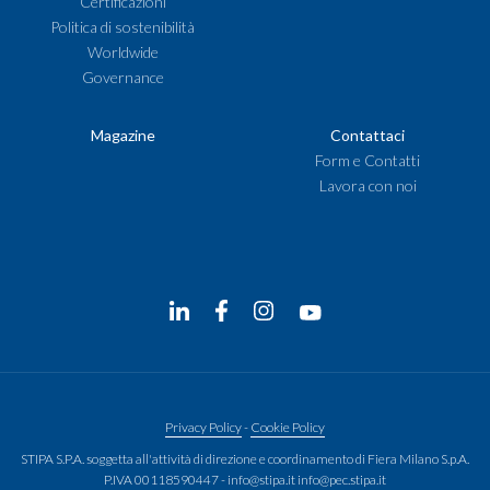
Certificazioni
Politica di sostenibilità
Worldwide
Governance
Magazine
Contattaci
Form e Contatti
Lavora con noi
Privacy Policy
-
Cookie Policy
STIPA S.P.A. soggetta all'attività di direzione e coordinamento di Fiera Milano S.p.A.
P.IVA 00118590447 - info@stipa.it info@pec.stipa.it